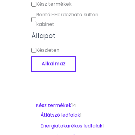
Kész termékek
Rentál-Hordozható kültéri
kabinet
Állapot
Készleten
Alkalmaz
Kész termékek
14
Átlátszó ledfalak
1
Energiatakarékos ledfalak
1