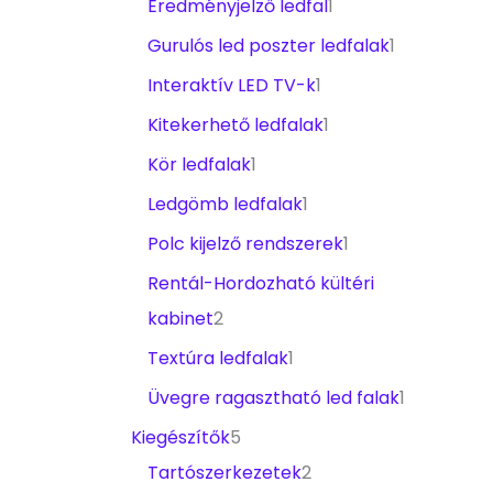
Eredményjelző ledfal
1
Gurulós led poszter ledfalak
1
Interaktív LED TV-k
1
Kitekerhető ledfalak
1
Kör ledfalak
1
Ledgömb ledfalak
1
Polc kijelző rendszerek
1
Rentál-Hordozható kültéri
kabinet
2
Textúra ledfalak
1
Üvegre ragasztható led falak
1
Kiegészítők
5
Tartószerkezetek
2