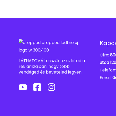
Kapcs
Cím:
80
LÁTHATÓVÁ tesszük az üzleted a
utca 12
reklámzajban, hogy több
Telefo
vendéged és bevételed legyen
Email:
d