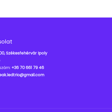
olat
00, Székesfehérvár Ipoly
6
nszám:
+36 70 661 79 46
eak.ledtrio@gmail.com