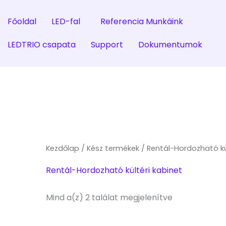
Sorted
by
popularity
Főoldal
LED-fal
Referencia Munkáink
LEDTRIO csapata
Support
Dokumentumok
Kezdőlap
/
Kész termékek
/ Rentál-Hordozható kü
Rentál-Hordozható kültéri kabinet
Mind a(z) 2 találat megjelenítve