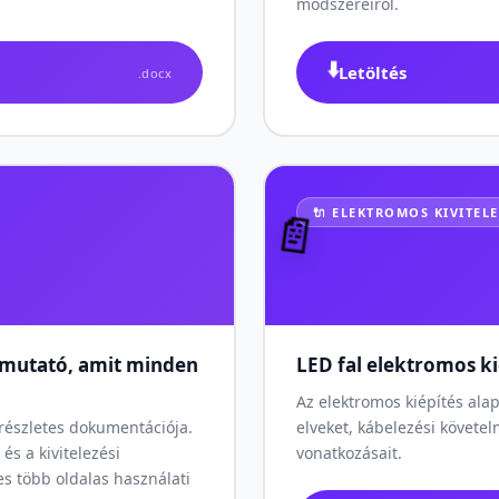
módszereiről.
⬇️
Letöltés
.docx
🔌 ELEKTROMOS KIVITELE
📄
útmutató, amit minden
LED fal elektromos k
Az elektromos kiépítés ala
 részletes dokumentációja.
elveket, kábelezési követel
és a kivitelezési
vonatkozásait.
jes több oldalas használati