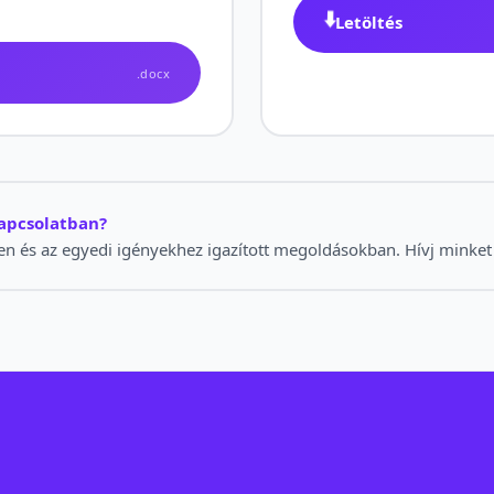
⬇️
Letöltés
.docx
apcsolatban?
en és az egyedi igényekhez igazított megoldásokban. Hívj minket