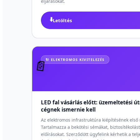
eljárásokat.
⬇️
Letöltés
🔌 ELEKTROMOS KIVITELEZÉS
📄
LED fal vásárlás előtt: üzemeltetési 
cégnek ismernie kell
Az elektromos infrastruktúra kiépítésének első
Tartalmazza a bekötési sémákat, biztosítékolást 
előírásokat. Szerződött ügyfelink kérhetik a tel