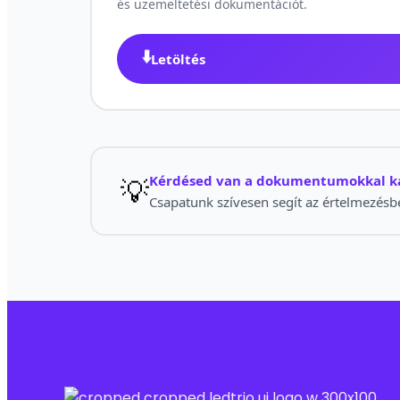
és üzemeltetési dokumentációt.
⬇️
Letöltés
💡
Kérdésed van a dokumentumokkal k
Csapatunk szívesen segít az értelmezésb