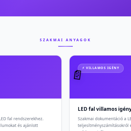
SZAKMAI ANYAGOK
⚡ VILLAMOS IGÉNY
📄
LED fal villamos igén
 LED fal rendszerekhez.
Szakmai dokumentáció a LED
llumokat és ajánlott
teljesítményszámításokról 