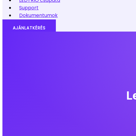
LEDTRIO csapata
Support
Dokumentumok
AJÁNLATKÉRÉS
L