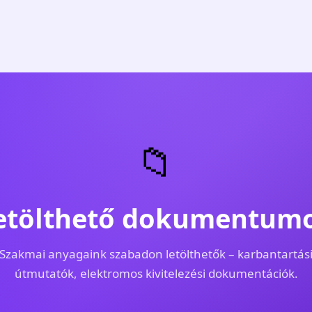
📁
etölthető dokumentum
Szakmai anyagaink szabadon letölthetők – karbantartás
útmutatók, elektromos kivitelezési dokumentációk.