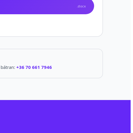
.docx
 bátran:
+36 70 661 7946