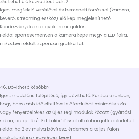
45. Lehet élő közvetítést adni?
Igen, megfelelő vezérlővel és bemeneti forrással (kamera,
keverő, streaming eszköz) élő kép megjeleníthető.
Rendezvényeken ez gyakori megoldás.
Példa: sporteseményen a kamera képe megy a LED falra,
miközben oldalt szponzori grafika fut.
46. Bővíthető később?
Igen, moduláris felépítésű, így bővíthető. Fontos azonban,
hogy hosszabb idő elteltével előfordulhat minimális szín-
vagy fényerőeltérés az új és régi modulok között (gyártási
széria, öregedés). Ezt kalibrálással általában jól kezelni lehet.
Példa: ha 2 év múlva bővítesz, érdemes a teljes falon
újrakalibrálni az egységes képet.