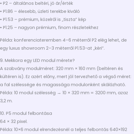
• P2 – általános beltéri, jó ár/érték
• P1.86 – élesebb, üzleti terekbe kiváló
• P1.53 – prémium, közelről is „tiszta” kép
• P1.25 – nagyon prémium, finom részletekhez
Példa: konferenciateremben 4–6 méterről P2 elég lehet, de
egy luxus showroom 2–3 méterről P1.53-at „kéri”.
9. Mekkora egy LED modul mérete?
A szabvány modulméret: 320 mm × 160 mm (beltéren és
kültéren is). Ez azért előny, mert jól tervezhető a végső méret:
a fal szélessége és magassága modulonként skálázható.
Példa: 10 modul szélesség → 10 × 320 mm = 3200 mm, azaz
3,2 m.
10. P5 modul felbontása
64 × 32 pixel.
Példa: 10×6 modul elrendezésnél a teljes felbontás 640×192