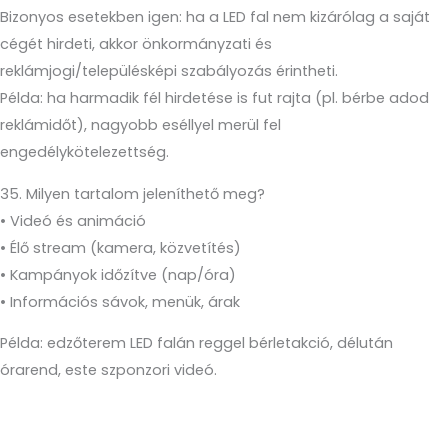
Bizonyos esetekben igen: ha a LED fal nem kizárólag a saját
cégét hirdeti, akkor önkormányzati és
reklámjogi/településképi szabályozás érintheti.
Példa: ha harmadik fél hirdetése is fut rajta (pl. bérbe adod
reklámidőt), nagyobb eséllyel merül fel
engedélykötelezettség.
35. Milyen tartalom jeleníthető meg?
• Videó és animáció
• Élő stream (kamera, közvetítés)
• Kampányok időzítve (nap/óra)
• Információs sávok, menük, árak
Példa: edzőterem LED falán reggel bérletakció, délután
órarend, este szponzori videó.