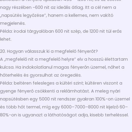
nagy részében ~600 nit az ideális átlag. Itt a cél nem a
„napsütés legyőzése”, hanem a kellemes, nem vakító
megjelenés.
Példa: irodai tárgyalóban 600 nit szép, de 1200 nit túl erős
lehet.
20. Hogyan válasszuk ki a megfelelő fényerőt?
A „megfelelő nit a megfelelő helyre” elv a hosszú élettartam
kulcsa. Ha indokolatlanul magas fényerőn üzemel, nőhet a
hőterhelés és gyorsulhat az öregedés.
Példa: beltéren felesleges a kültéri szint; kültéren viszont a
gyenge fényerő csökkenti a reklámhatást. A meleg nyári
napsütésben egy 5000 nit rendszer gyakran 100%-on üzemel
és több hőt termel, míg egy 6000–7000–8000 nit kijelző 60–
80%-on is ugyanazt a láthatóságot adja, kisebb terheléssel.