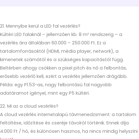
21. Mennyibe kerül a LED fal vezérlés?
Kültéri LED falaknál – jellemzően kb. 8 m² rendszerig – a
vezérlés ára általában 60.000 – 250.000 Ft. Ez a
tartalomforrásoktól (HDMI, média player, network), a
kimenetek számától és a szükséges kapacitástól függ.
Beltérben ahogy csökken a pixel pitch és nő a felbontás,
erősebb vezérlő kell, ezért a vezérlés jellemzően drágább.
Példa: egy P1.53-as, nagy felbontású fal nagyobb
adatáramot igényel, mint egy P5 kültéri.
22. Mi az a cloud vezérlés?
A cloud vezérlés internetalapú távmenedzsment: a tartalom
feltöltése, időzítése és cseréje távolról történik. Ennek díja
4.000 Ft / hó, és különösen hasznos, ha nincs mindig helyszíni