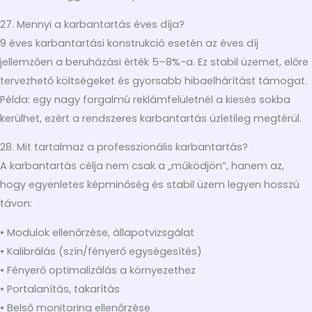
27. Mennyi a karbantartás éves díja?
9 éves karbantartási konstrukció esetén az éves díj
jellemzően a beruházási érték 5–8%-a. Ez stabil üzemet, előre
tervezhető költségeket és gyorsabb hibaelhárítást támogat.
Példa: egy nagy forgalmú reklámfelületnél a kiesés sokba
kerülhet, ezért a rendszeres karbantartás üzletileg megtérül.
28. Mit tartalmaz a professzionális karbantartás?
A karbantartás célja nem csak a „működjön”, hanem az,
hogy egyenletes képminőség és stabil üzem legyen hosszú
távon:
• Modulok ellenőrzése, állapotvizsgálat
• Kalibrálás (szín/fényerő egységesítés)
• Fényerő optimalizálás a környezethez
• Portalanítás, takarítás
• Belső monitoring ellenőrzése