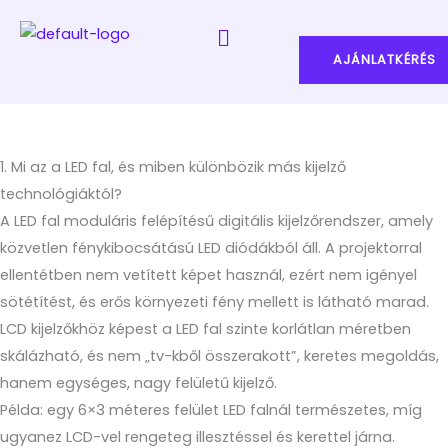
Skip
Menu
to
AJÁNLATKÉRÉS
content
1. Mi az a LED fal, és miben különbözik más kijelző
technológiáktól?
A LED fal moduláris felépítésű digitális kijelzőrendszer, amely
közvetlen fénykibocsátású LED diódákból áll. A projektorral
ellentétben nem vetített képet használ, ezért nem igényel
sötétítést, és erős környezeti fény mellett is látható marad.
LCD kijelzőkhöz képest a LED fal szinte korlátlan méretben
skálázható, és nem „tv-kből összerakott”, keretes megoldás,
hanem egységes, nagy felületű kijelző.
Példa: egy 6×3 méteres felület LED falnál természetes, míg
ugyanez LCD-vel rengeteg illesztéssel és kerettel járna.