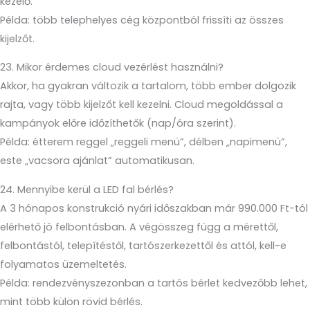
kezelő.
Példa: több telephelyes cég központból frissíti az összes
kijelzőt.
23. Mikor érdemes cloud vezérlést használni?
Akkor, ha gyakran változik a tartalom, több ember dolgozik
rajta, vagy több kijelzőt kell kezelni. Cloud megoldással a
kampányok előre időzíthetők (nap/óra szerint).
Példa: étterem reggel „reggeli menü”, délben „napimenü”,
este „vacsora ajánlat” automatikusan.
24. Mennyibe kerül a LED fal bérlés?
A 3 hónapos konstrukció nyári időszakban már 990.000 Ft-tól
elérhető jó felbontásban. A végösszeg függ a mérettől,
felbontástól, telepítéstől, tartószerkezettől és attól, kell-e
folyamatos üzemeltetés.
Példa: rendezvényszezonban a tartós bérlet kedvezőbb lehet,
mint több külön rövid bérlés.