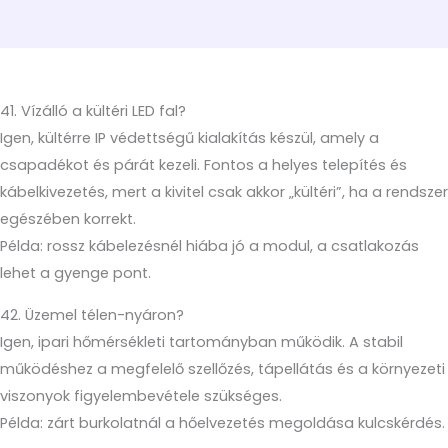
41. Vízálló a kültéri LED fal?
Igen, kültérre IP védettségű kialakítás készül, amely a
csapadékot és párát kezeli. Fontos a helyes telepítés és
kábelkivezetés, mert a kivitel csak akkor „kültéri”, ha a rendszer
egészében korrekt.
Példa: rossz kábelezésnél hiába jó a modul, a csatlakozás
lehet a gyenge pont.
42. Üzemel télen-nyáron?
Igen, ipari hőmérsékleti tartományban működik. A stabil
működéshez a megfelelő szellőzés, tápellátás és a környezeti
viszonyok figyelembevétele szükséges.
Példa: zárt burkolatnál a hőelvezetés megoldása kulcskérdés.