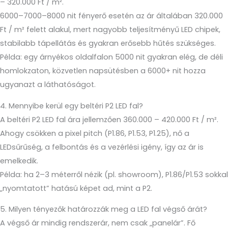
– 320.000 Ft / m².
6000–7000–8000 nit fényerő esetén az ár általában 320.000
Ft / m² felett alakul, mert nagyobb teljesítményű LED chipek,
stabilabb tápellátás és gyakran erősebb hűtés szükséges.
Példa: egy árnyékos oldalfalon 5000 nit gyakran elég, de déli
homlokzaton, közvetlen napsütésben a 6000+ nit hozza
ugyanazt a láthatóságot.
4. Mennyibe kerül egy beltéri P2 LED fal?
A beltéri P2 LED fal ára jellemzően 360.000 – 420.000 Ft / m².
Ahogy csökken a pixel pitch (P1.86, P1.53, P1.25), nő a
LEDsűrűség, a felbontás és a vezérlési igény, így az ár is
emelkedik.
Példa: ha 2–3 méterről nézik (pl. showroom), P1.86/P1.53 sokkal
„nyomtatott” hatású képet ad, mint a P2.
5. Milyen tényezők határozzák meg a LED fal végső árát?
A végső ár mindig rendszerár, nem csak „panelár”. Fő