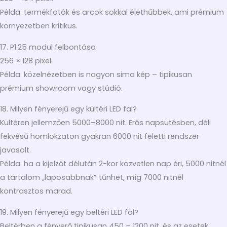
Példa: termékfotók és arcok sokkal élethűbbek, ami prémium
környezetben kritikus.
17. P1.25 modul felbontása
256 × 128 pixel.
Példa: közelnézetben is nagyon sima kép – tipikusan
prémium showroom vagy stúdió.
18. Milyen fényerejű egy kültéri LED fal?
Kültéren jellemzően 5000–8000 nit. Erős napsütésben, déli
fekvésű homlokzaton gyakran 6000 nit feletti rendszer
javasolt.
Példa: ha a kijelzőt délután 2-kor közvetlen nap éri, 5000 nitnél
a tartalom „laposabbnak” tűnhet, míg 7000 nitnél
kontrasztos marad.
19. Milyen fényerejű egy beltéri LED fal?
Beltérben a fényerő tipikusan 450 – 1200 nit, és az esetek