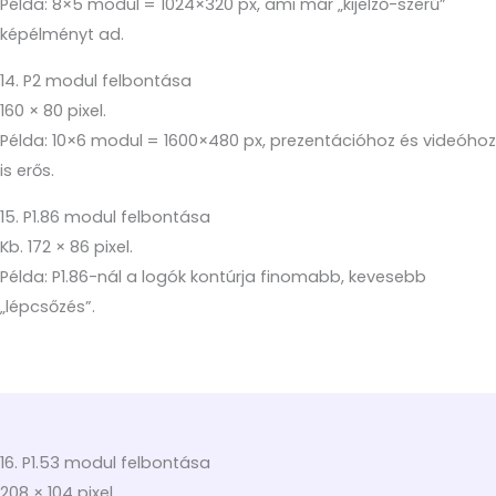
Példa: 8×5 modul = 1024×320 px, ami már „kijelző-szerű”
képélményt ad.
14. P2 modul felbontása
160 × 80 pixel.
Példa: 10×6 modul = 1600×480 px, prezentációhoz és videóhoz
is erős.
15. P1.86 modul felbontása
Kb. 172 × 86 pixel.
Példa: P1.86-nál a logók kontúrja finomabb, kevesebb
„lépcsőzés”.
16. P1.53 modul felbontása
208 × 104 pixel.