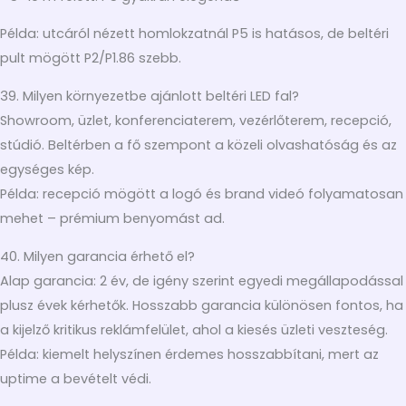
Példa: utcáról nézett homlokzatnál P5 is hatásos, de beltéri
pult mögött P2/P1.86 szebb.
39. Milyen környezetbe ajánlott beltéri LED fal?
Showroom, üzlet, konferenciaterem, vezérlőterem, recepció,
stúdió. Beltérben a fő szempont a közeli olvashatóság és az
egységes kép.
Példa: recepció mögött a logó és brand videó folyamatosan
mehet – prémium benyomást ad.
40. Milyen garancia érhető el?
Alap garancia: 2 év, de igény szerint egyedi megállapodással
plusz évek kérhetők. Hosszabb garancia különösen fontos, ha
a kijelző kritikus reklámfelület, ahol a kiesés üzleti veszteség.
Példa: kiemelt helyszínen érdemes hosszabbítani, mert az
uptime a bevételt védi.