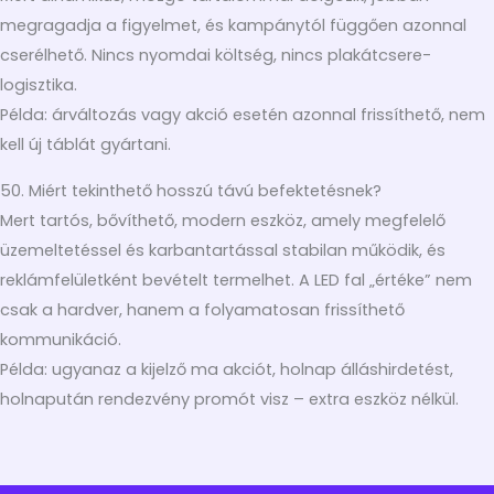
megragadja a figyelmet, és kampánytól függően azonnal
cserélhető. Nincs nyomdai költség, nincs plakátcsere-
logisztika.
Példa: árváltozás vagy akció esetén azonnal frissíthető, nem
kell új táblát gyártani.
50. Miért tekinthető hosszú távú befektetésnek?
Mert tartós, bővíthető, modern eszköz, amely megfelelő
üzemeltetéssel és karbantartással stabilan működik, és
reklámfelületként bevételt termelhet. A LED fal „értéke” nem
csak a hardver, hanem a folyamatosan frissíthető
kommunikáció.
Példa: ugyanaz a kijelző ma akciót, holnap álláshirdetést,
holnapután rendezvény promót visz – extra eszköz nélkül.