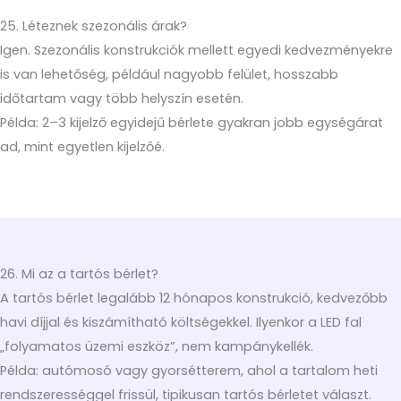
25. Léteznek szezonális árak?
Igen. Szezonális konstrukciók mellett egyedi kedvezményekre
is van lehetőség, például nagyobb felület, hosszabb
időtartam vagy több helyszín esetén.
Példa: 2–3 kijelző egyidejű bérlete gyakran jobb egységárat
ad, mint egyetlen kijelzőé.
26. Mi az a tartós bérlet?
A tartós bérlet legalább 12 hónapos konstrukció, kedvezőbb
havi díjjal és kiszámítható költségekkel. Ilyenkor a LED fal
„folyamatos üzemi eszköz”, nem kampánykellék.
Példa: autómosó vagy gyorsétterem, ahol a tartalom heti
rendszerességgel frissül, tipikusan tartós bérletet választ.