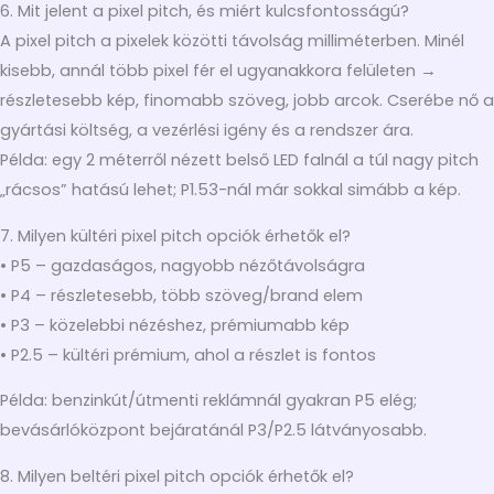
6. Mit jelent a pixel pitch, és miért kulcsfontosságú?
A pixel pitch a pixelek közötti távolság milliméterben. Minél
kisebb, annál több pixel fér el ugyanakkora felületen →
részletesebb kép, finomabb szöveg, jobb arcok. Cserébe nő a
gyártási költség, a vezérlési igény és a rendszer ára.
Példa: egy 2 méterről nézett belső LED falnál a túl nagy pitch
„rácsos” hatású lehet; P1.53-nál már sokkal simább a kép.
7. Milyen kültéri pixel pitch opciók érhetők el?
• P5 – gazdaságos, nagyobb nézőtávolságra
• P4 – részletesebb, több szöveg/brand elem
• P3 – közelebbi nézéshez, prémiumabb kép
• P2.5 – kültéri prémium, ahol a részlet is fontos
Példa: benzinkút/útmenti reklámnál gyakran P5 elég;
bevásárlóközpont bejáratánál P3/P2.5 látványosabb.
8. Milyen beltéri pixel pitch opciók érhetők el?