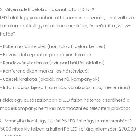
2. Milyen üzleti célokra használható LED fal?
LED falat leggyakrabban ott érdemes használni, ahol változó
tartalommal kell gyorsan kommunikálni, és számít a „wow-
hatás”.
• Kültéri reklámfelület (homlokzat, pylon, kerítés)
• Bevásárlóközpontok promóciós felülete
• Rendezvénytechnika (színpad háttér, oldalfal)
• Konferenciákon márka- és háttérvizuál
• Üzletek kirakata (akciók, menü, kampányok)
• Információs kijelző (irányítás, várakozási infó, menetrend)
Példa: egy autószalonban a LED falon hetente cserélhető a
modellkampány; nem kell nyomdázni és telepíteni plakátot.
3. Mennyibe kerül egy kültéri P5 LED fal négyzetméterenként?
5000 nites kivitelben a kültéri P5 LED fal ára jellemzően 270.000