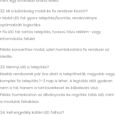
mint egy sötétebb brand videó.
32. Mi a különbség mobil és fix rendszer között?
• Mobil LED fal: gyors telepítés/bontás, rendezvényre
optimalizált logisztika
• Fix LED fal: tartós telepítés, hosszú távú reklám- vagy
információs felület
Példa: koncerthez mobil, üzlet homlokzatára fix rendszer az
ideális.
33. Mennyi idő a telepítés?
Kisebb rendszerek pár óra alatt is telepíthetők, nagyobb vagy
komplex fix telepítés 1–3 nap is lehet. A legtöbb időt gyakran
nem a fal, hanem a tartószerkezet és kábelezés viszi.
Példa: homlokzaton az állványozás és rögzítés több idő, mint
a modulok felrakása.
34. Kell engedély kültéri LED falhoz?