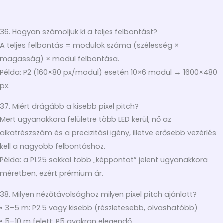
36. Hogyan számoljuk ki a teljes felbontást?
A teljes felbontás = modulok száma (szélesség ×
magasság) × modul felbontása.
Példa: P2 (160×80 px/modul) esetén 10×6 modul → 1600×480
px.
37. Miért drágább a kisebb pixel pitch?
Mert ugyanakkora felületre több LED kerül, nő az
alkatrészszám és a precizitási igény, illetve erősebb vezérlés
kell a nagyobb felbontáshoz.
Példa: a P1.25 sokkal több „képpontot” jelent ugyanakkora
méretben, ezért prémium ár.
38. Milyen nézőtávolsághoz milyen pixel pitch ajánlott?
• 3–5 m: P2.5 vagy kisebb (részletesebb, olvashatóbb)
• 5–10 m felett: P5 gyakran elegendő