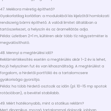
47. Mekkora méretig építhető?
Gyakorlatilag korlátlan: a modulokból kis kijelzőtől homlokzati
rendszerig bármi építhető. A valódi limitet általában a
tartószerkezet, a helyszín és az áramellátás adja.
Példa: üzletben 2×1 m, kültéren akár több tíz négyzetméter is
megvalósítható.
48. Mennyi a megtérülési idő?
Reklámértékesítés esetén a megtérülés akár 1–2 év is lehet,
ha jó helyszínen fut és van kihasználtság. A megtérülést a
forgalom, a hirdetői portfólió és a tartalomcsere
gyakorisága gyorsítja.
Példa: ha több hirdető osztozik az időn (pl. 10–15 mp spotok
rotációban), a bevétel stabilabb.
49. Miért hatékonyabb, mint a statikus reklám?
Mert dinamikus, mozgó tartalommal dolgozik, jobban