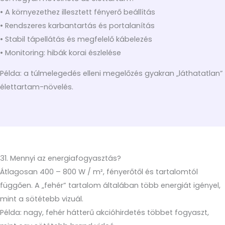
• A környezethez illesztett fényerő beállítás
• Rendszeres karbantartás és portalanítás
• Stabil tápellátás és megfelelő kábelezés
• Monitoring: hibák korai észlelése
Példa: a túlmelegedés elleni megelőzés gyakran „láthatatlan”
élettartam-növelés.
31. Mennyi az energiafogyasztás?
Átlagosan 400 – 800 W / m², fényerőtől és tartalomtól
függően. A „fehér” tartalom általában több energiát igényel,
mint a sötétebb vizuál.
Példa: nagy, fehér hátterű akcióhirdetés többet fogyaszt,