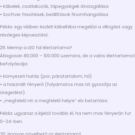
• Kábelek, csatlakozók, tápegységek átvizsgálása
• Szoftver frissítések, beállítások finomhangolása
Példa: egy időben észlelt kábelhiba megelőzi a villogást vagy
részleges képvesztést.
29. Mennyi a LED fal élettartama?
Átlagosan 80.000 – 100.000 üzemóra, de a valós élettartamot
befolyásolja:
• környezeti hatás (por, páratartalom, hő)
• a használt fényerő (folyamatos max nit gyorsítja az
öregedést)
• „megfelelő nit a megfelelő helyre” elv betartása
Példa: ugyanaz a kijelző tovább él, ha nem max fényerőn fut
0–24-ben.
30. Hogyan növelhető az élettartam?