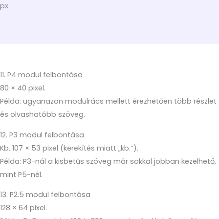
px.
11. P4 modul felbontása
80 × 40 pixel.
Példa: ugyanazon modulrács mellett érezhetően több részlet
és olvashatóbb szöveg.
12. P3 modul felbontása
Kb. 107 × 53 pixel (kerekítés miatt „kb.”).
Példa: P3-nál a kisbetűs szöveg már sokkal jobban kezelhető,
mint P5-nél.
13. P2.5 modul felbontása
128 × 64 pixel.