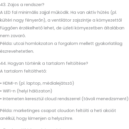
43. Zajos a rendszer?
A LED fal minimális zajjal működik. Ha van aktív hűtés (pl.
kültéri nagy fényerőn), a ventilátor zajszintje a környezettől
függően érzékelhető lehet, de üzleti környezetben általában
nem zavaró.
Példa: utcai homlokzaton a forgalom mellett gyakorlatilag
észrevehetetlen.
44. Hogyan történik a tartalom feltöltése?
A tartalom feltölthető:
• HDMI-n (pl. laptop, médialejátszó)
• WiFi-n (helyi hálózaton)
• Interneten keresztül cloud rendszerrel (távoli menedzsment)
Példa: marketinges csapat cloudon feltölti a heti akciót
anélkül, hogy kimenjen a helyszínre.