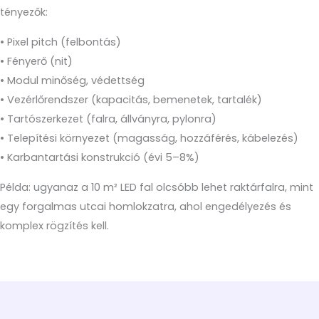
tényezők:
• Pixel pitch (felbontás)
• Fényerő (nit)
• Modul minőség, védettség
• Vezérlőrendszer (kapacitás, bemenetek, tartalék)
• Tartószerkezet (falra, állványra, pylonra)
• Telepítési környezet (magasság, hozzáférés, kábelezés)
• Karbantartási konstrukció (évi 5–8%)
Példa: ugyanaz a 10 m² LED fal olcsóbb lehet raktárfalra, mint
egy forgalmas utcai homlokzatra, ahol engedélyezés és
komplex rögzítés kell.